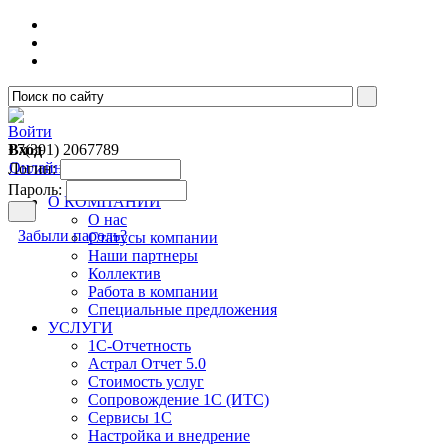
Войти
Вход
+7(391)
2067789
Онлайн консультант
Логин:
Пароль:
О КОМПАНИИ
О нас
Забыли пароль?
Cтатусы компании
Наши партнеры
Коллектив
Работа в компании
Специальные предложения
УСЛУГИ
1С-Отчетность
Астрал Отчет 5.0
Стоимость услуг
Сопровождение 1С (ИТС)
Сервисы 1С
Настройка и внедрение